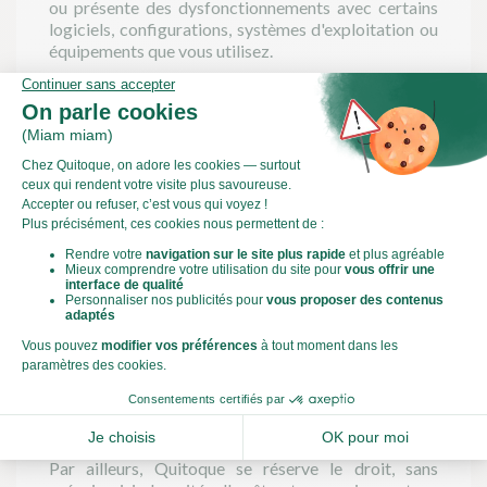
ou présente des dysfonctionnements avec certains
logiciels, configurations, systèmes d'exploitation ou
équipements que vous utilisez.
Il vous incombe de protéger vos équipements
techniques notamment contre toute forme de
contamination par des virus et/ou de tentative
d'intrusion et d'effectuer toutes sauvegarde de vos
données, Quitoque ne pourra en être tenu pour
responsable.
Vous êtes seul responsable de l'utilisation que vous
pouvez faire du service et ne vous ne sauriez tenir
responsable le Site pour toute réclamation et/ou
procédure faite à son encontre.
Le Site se réserve le droit d'apporter à ses services
toutes les modifications et améliorations qu'il jugera
nécessaires ou utiles et ne sera pas responsable des
dommages de toute nature pouvant survenir de ce
fait.
Par ailleurs, Quitoque se réserve le droit, sans